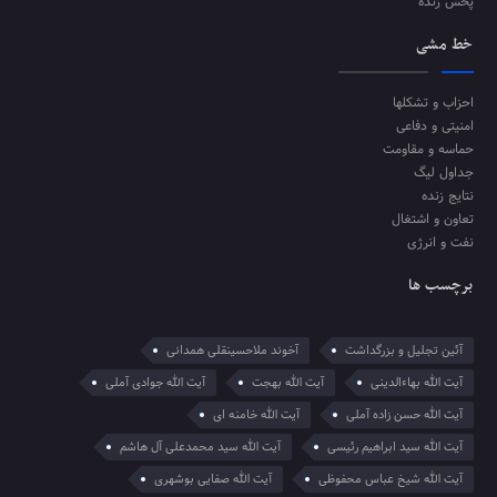
پخش زنده
خط مشی
احزاب و تشکلها
امنیتی و دفاعی
حماسه و مقاومت
جداول لیگ
نتایج زنده
تعاون و اشتغال
نفت و انرژی
برچسب ها
آئین تجلیل و بزرگداشت
آخوند ملاحسینقلی همدانی
آیت الله بهاءالدینی
آیت الله بهجت
آیت الله جوادی آملی
آیت الله حسن زاده آملی
آیت الله خامنه ای
آیت الله سید ابراهیم رئیسی
آیت الله سید محمدعلی آل هاشم
آیت الله شیخ عباس محفوظی
آیت الله صفایی بوشهری