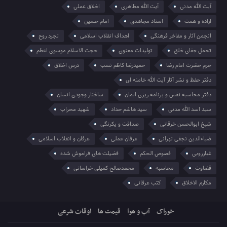
آیت الله مدنی
آیت الله مظاهری
اخلاق عملی
اراده و همت
استاد مجاهدی
امام حسین
انجمن آثار و مفاخر فرهنگی
اهداف انقلاب اسلامی
تجرد روح
تحمل جفای خلق
تولیدات معنوی
حجت الاسلام موسوی اعظم
حرم حضرت امام رضا
حمیدرضا کاظم نسب
درس اخلاق
دفتر حفظ و نشر آثار آیت الله خامنه ای
دفتر محاسبه نفس و برنامه ریزی ایمان
ساختار وجودی انسان
سید اسد الله مدنی
سید هاشم حداد
شهید محراب
شیخ ابوالحسن خرقانی
صداقت و یکرنگی
ضیاءالدین نجفی تهرانی
عرفان عملی
عرفان و انقلاب اسلامی
غبارروبی
فصوص الحکم
فضیلت های فراموش شده
قضاوت
محاسبه
محمدصالح کمیلی خراسانی
مکارم الاخلاق
کتب عرفانی
خوراک
آب و هوا
قیمت ها
اوقات شرعی