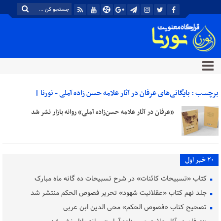
برچسب : بایگانی‌های عرفان در آثار علامه حسن زاده آملی - نورنا |
خبرگزاری معنویت
«عرفان در آثار علامه حسن‌زاده آملی» روانه بازار نشر شد
20 خبر اول
کتاب «تسبیحات کائنات» در شرح تسبیحات ده‌ گانه ماه مبارک
جلد نهم کتاب «عقلانیت شهود» تحریر فصوص الحکم منتشر شد
تصحیح کتاب «فصوص الحکم» محی الدین ابن عربی