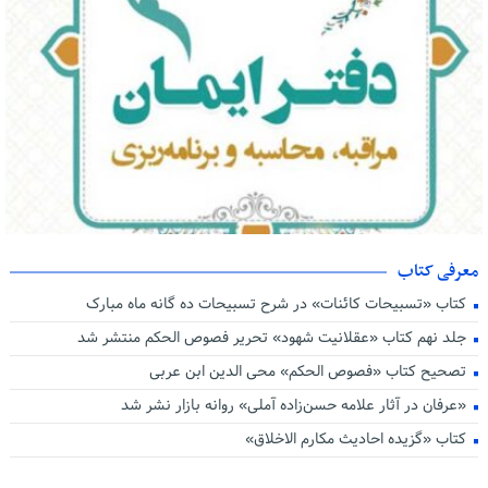
پیام تسلیت رهبر معظم انقلاب و اعلام عزای عمومی
آیت الله سید ابراهیم رئیسی به جوار حق شتافت
معرفی کتاب
دفتر محاسبه نفس و برنامه ریزی ایمان
کتاب «تسبیحات کائنات» در شرح تسبیحات ده‌ گانه ماه مبارک
جلد نهم کتاب «عقلانیت شهود» تحریر فصوص الحکم منتشر شد
تصحیح کتاب «فصوص الحکم» محی الدین ابن عربی
«عرفان در آثار علامه حسن‌زاده آملی» روانه بازار نشر شد
کتاب «گزیده احادیث مکارم الاخلاق»