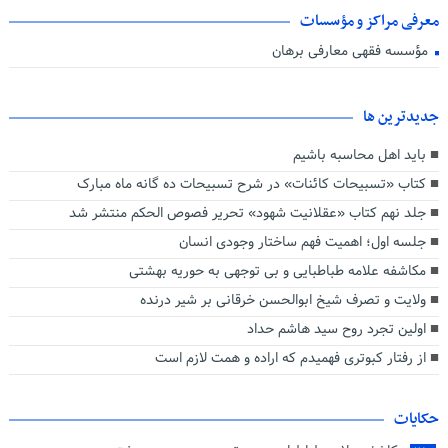
معرفی مراکز و مؤسسات
مؤسسه فقهی معارفی برهان
جديدترين ها
باید اهل محاسبه باشیم
کتاب «تسبیحات کائنات» در شرح تسبیحات ده‌ گانه ماه مبارک
جلد نهم کتاب «عقلانیت شهود» تحریر فصوص الحکم منتشر شد
جلسه اول؛ اهمیت فهم ساختار وجودی انسان
مکاشفه علامه طباطبایی و بی توجهی به حوریه بهشتی
ولایت و تصرف شیخ ابوالحسن خرقانی بر شیر درنده
اولین تجرد روح سید هاشم حداد
از رفتار کبوتری فهمیدم که اراده و همت لازم است
حکایات