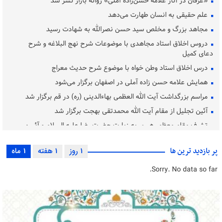
«عرفان در آثار علامه حسن‌زاده آملی» روانه بازار نشر شد
علم حقیقی به انسان طهارت می‌دهد
مجاهد بزرگ و مخلص سید حسن نصرالله به شهادت رسید
دروس اخلاق استاد مجاهدی با موضوعات شرح نهج البلاغه و شرح
دعای کمیل
درس اخلاق استاد وطن خواه با موضوع شرح حدیث معراج
همایش علامه حسن زاده آملی در اصفهان برگزار می‌شود
مراسم بزرگداشت آیت‌ الله العظمی بهاءالدینی (ره) در قم برگزار شد
آئین تجلیل از مقام آیت الله محمدتقی بهجت برگزار شد
تشرف مقام معظم رهبری به زیارت حضرت رضا علیه السلام و آئیین
غبارروبی
بررسی مسئله «کاربست اخلاق در فرایند مشاوره»
پر بازدید ترین ها
1 روز
1 هفته
1 ماه
حضرت آیت الله محفوظی به دیار باقی شتافت
Sorry. No data so far.
دفتر محاسبه نفس و برنامه ریزی ایمان
بزرگ ترین بحران جوامع غرب بی‌اخلاقی است
تبیین آموزه‌ های عرفانی امام رضا (ع) در آثار عارفان اسلامی
اهداف عرفانی و تربیت عارف از جمله اهداف انقلاب اسلامی است