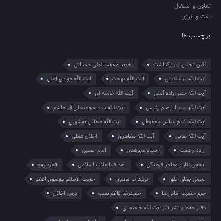
تعاون و اشتغال
نفت و انرژی
برچسب ها
آئین تجلیل و بزرگداشت
آخوند ملاحسینقلی همدانی
آیت الله بهاءالدینی
آیت الله بهجت
آیت الله جوادی آملی
آیت الله حسن زاده آملی
آیت الله خامنه ای
آیت الله سید ابراهیم رئیسی
آیت الله سید محمدعلی آل هاشم
آیت الله شیخ عباس محفوظی
آیت الله صفایی بوشهری
آیت الله مدنی
آیت الله مظاهری
اخلاق عملی
اراده و همت
استاد مجاهدی
امام حسین
انجمن آثار و مفاخر فرهنگی
اهداف انقلاب اسلامی
تجرد روح
تحمل جفای خلق
تولیدات معنوی
حجت الاسلام موسوی اعظم
حرم حضرت امام رضا
حمیدرضا کاظم نسب
درس اخلاق
دفتر حفظ و نشر آثار آیت الله خامنه ای