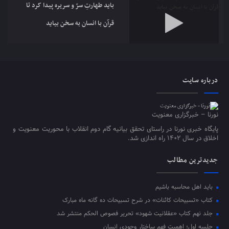
باید طهارتِ سرّ و سریره پیدا کرد تا
قرآن با انسان به سخن بیاید
دفاع مقدس و بروز استعدادها
درباره سایت
نورنا – خبرگزاری معنویت
پایگاه خبری نورنا در راستای تحقق بیانیه گام دوم انقلاب با محوریت معنویت و
اخلاق در سال ۱۴۰۲ راه اندازی شد.
جدیدترین مطالب
باید اهل محاسبه باشیم
کتاب «تسبیحات کائنات» در شرح تسبیحات ده‌ گانه ماه مبارک
جلد نهم کتاب «عقلانیت شهود» تحریر فصوص الحکم منتشر شد
جلسه اول؛ اهمیت فهم ساختار وجودی انسان