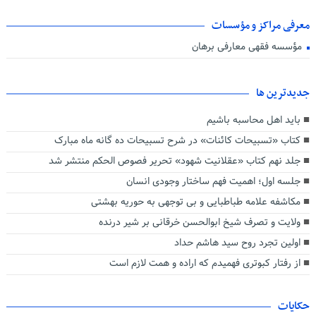
معرفی مراکز و مؤسسات
مؤسسه فقهی معارفی برهان
جديدترين ها
باید اهل محاسبه باشیم
کتاب «تسبیحات کائنات» در شرح تسبیحات ده‌ گانه ماه مبارک
جلد نهم کتاب «عقلانیت شهود» تحریر فصوص الحکم منتشر شد
جلسه اول؛ اهمیت فهم ساختار وجودی انسان
مکاشفه علامه طباطبایی و بی توجهی به حوریه بهشتی
ولایت و تصرف شیخ ابوالحسن خرقانی بر شیر درنده
اولین تجرد روح سید هاشم حداد
از رفتار کبوتری فهمیدم که اراده و همت لازم است
حکایات