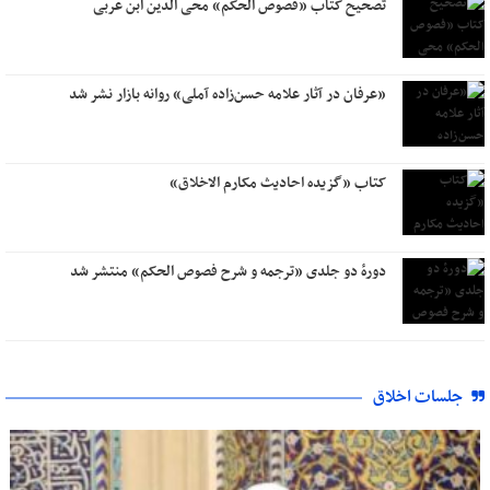
تصحیح کتاب «فصوص الحکم» محی الدین ابن عربی
«عرفان در آثار علامه حسن‌زاده آملی» روانه بازار نشر شد
کتاب «گزیده احادیث مکارم الاخلاق»
دورۀ دو جلدی «ترجمه و شرح فصوص الحکم» منتشر شد
جلسات اخلاق