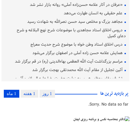
«عرفان در آثار علامه حسن‌زاده آملی» روانه بازار نشر شد
علم حقیقی به انسان طهارت می‌دهد
مجاهد بزرگ و مخلص سید حسن نصرالله به شهادت رسید
دروس اخلاق استاد مجاهدی با موضوعات شرح نهج البلاغه و شرح
دعای کمیل
درس اخلاق استاد وطن خواه با موضوع شرح حدیث معراج
همایش علامه حسن زاده آملی در اصفهان برگزار می‌شود
مراسم بزرگداشت آیت‌ الله العظمی بهاءالدینی (ره) در قم برگزار شد
آئین تجلیل از مقام آیت الله محمدتقی بهجت برگزار شد
تشرف مقام معظم رهبری به زیارت حضرت رضا علیه السلام و آئیین
غبارروبی
بررسی مسئله «کاربست اخلاق در فرایند مشاوره»
پر بازدید ترین ها
1 روز
1 هفته
1 ماه
حضرت آیت الله محفوظی به دیار باقی شتافت
Sorry. No data so far.
دفتر محاسبه نفس و برنامه ریزی ایمان
بزرگ ترین بحران جوامع غرب بی‌اخلاقی است
تبیین آموزه‌ های عرفانی امام رضا (ع) در آثار عارفان اسلامی