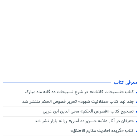
اهداف عرفانی و تربیت عارف از جمله اهداف انقلاب اسلامی است
پیام تسلیت رهبر معظم انقلاب و اعلام عزای عمومی
آیت الله سید ابراهیم رئیسی به جوار حق شتافت
معرفی کتاب
دفتر محاسبه نفس و برنامه ریزی ایمان
کتاب «تسبیحات کائنات» در شرح تسبیحات ده‌ گانه ماه مبارک
جلد نهم کتاب «عقلانیت شهود» تحریر فصوص الحکم منتشر شد
تصحیح کتاب «فصوص الحکم» محی الدین ابن عربی
«عرفان در آثار علامه حسن‌زاده آملی» روانه بازار نشر شد
کتاب «گزیده احادیث مکارم الاخلاق»