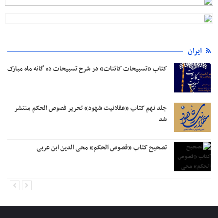
ایران
ر شرح تسبیحات ده‌ گانه ماه مبارک
«عرفان در آثار علامه حسن‌زاده آ
شهود» تحریر فصوص الحکم منتشر
علم حقیقی به انسان طهارت می‌
» محی الدین ابن عربی
مجاهد بزرگ و مخلص سید حسن ن

