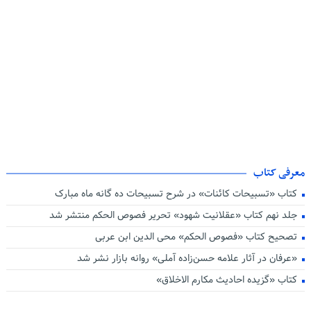
پیام تسلیت رهبر معظم انقلاب و اعلام عزای عمومی
آیت الله سید ابراهیم رئیسی به جوار حق شتافت
معرفی کتاب
دفتر محاسبه نفس و برنامه ریزی ایمان
کتاب «تسبیحات کائنات» در شرح تسبیحات ده‌ گانه ماه مبارک
جلد نهم کتاب «عقلانیت شهود» تحریر فصوص الحکم منتشر شد
تصحیح کتاب «فصوص الحکم» محی الدین ابن عربی
«عرفان در آثار علامه حسن‌زاده آملی» روانه بازار نشر شد
کتاب «گزیده احادیث مکارم الاخلاق»