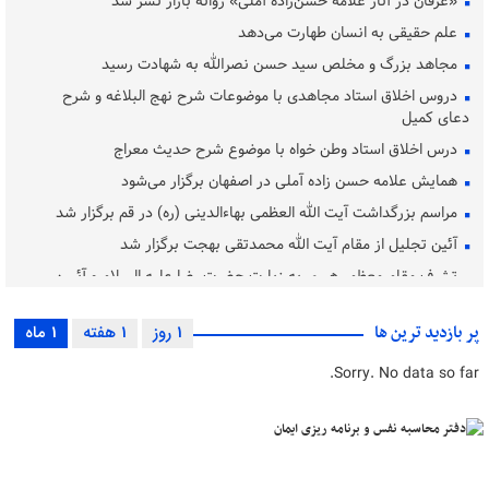
«عرفان در آثار علامه حسن‌زاده آملی» روانه بازار نشر شد
علم حقیقی به انسان طهارت می‌دهد
مجاهد بزرگ و مخلص سید حسن نصرالله به شهادت رسید
دروس اخلاق استاد مجاهدی با موضوعات شرح نهج البلاغه و شرح
دعای کمیل
درس اخلاق استاد وطن خواه با موضوع شرح حدیث معراج
همایش علامه حسن زاده آملی در اصفهان برگزار می‌شود
مراسم بزرگداشت آیت‌ الله العظمی بهاءالدینی (ره) در قم برگزار شد
آئین تجلیل از مقام آیت الله محمدتقی بهجت برگزار شد
تشرف مقام معظم رهبری به زیارت حضرت رضا علیه السلام و آئیین
غبارروبی
بررسی مسئله «کاربست اخلاق در فرایند مشاوره»
پر بازدید ترین ها
1 روز
1 هفته
1 ماه
حضرت آیت الله محفوظی به دیار باقی شتافت
Sorry. No data so far.
دفتر محاسبه نفس و برنامه ریزی ایمان
بزرگ ترین بحران جوامع غرب بی‌اخلاقی است
تبیین آموزه‌ های عرفانی امام رضا (ع) در آثار عارفان اسلامی
اهداف عرفانی و تربیت عارف از جمله اهداف انقلاب اسلامی است