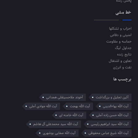
پخش زنده
خط مشی
احزاب و تشکلها
امنیتی و دفاعی
حماسه و مقاومت
جداول لیگ
نتایج زنده
تعاون و اشتغال
نفت و انرژی
برچسب ها
آئین تجلیل و بزرگداشت
آخوند ملاحسینقلی همدانی
آیت الله بهاءالدینی
آیت الله بهجت
آیت الله جوادی آملی
آیت الله حسن زاده آملی
آیت الله خامنه ای
آیت الله سید ابراهیم رئیسی
آیت الله سید محمدعلی آل هاشم
آیت الله شیخ عباس محفوظی
آیت الله صفایی بوشهری