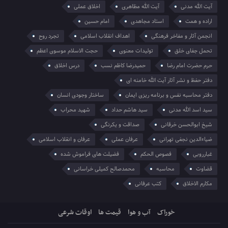
آیت الله مدنی
آیت الله مظاهری
اخلاق عملی
اراده و همت
استاد مجاهدی
امام حسین
انجمن آثار و مفاخر فرهنگی
اهداف انقلاب اسلامی
تجرد روح
تحمل جفای خلق
تولیدات معنوی
حجت الاسلام موسوی اعظم
حرم حضرت امام رضا
حمیدرضا کاظم نسب
درس اخلاق
دفتر حفظ و نشر آثار آیت الله خامنه ای
دفتر محاسبه نفس و برنامه ریزی ایمان
ساختار وجودی انسان
سید اسد الله مدنی
سید هاشم حداد
شهید محراب
شیخ ابوالحسن خرقانی
صداقت و یکرنگی
ضیاءالدین نجفی تهرانی
عرفان عملی
عرفان و انقلاب اسلامی
غبارروبی
فصوص الحکم
فضیلت های فراموش شده
قضاوت
محاسبه
محمدصالح کمیلی خراسانی
مکارم الاخلاق
کتب عرفانی
خوراک
آب و هوا
قیمت ها
اوقات شرعی