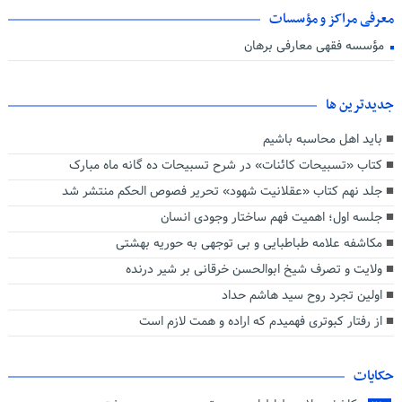
معرفی مراکز و مؤسسات
مؤسسه فقهی معارفی برهان
جديدترين ها
باید اهل محاسبه باشیم
کتاب «تسبیحات کائنات» در شرح تسبیحات ده‌ گانه ماه مبارک
جلد نهم کتاب «عقلانیت شهود» تحریر فصوص الحکم منتشر شد
جلسه اول؛ اهمیت فهم ساختار وجودی انسان
مکاشفه علامه طباطبایی و بی توجهی به حوریه بهشتی
ولایت و تصرف شیخ ابوالحسن خرقانی بر شیر درنده
اولین تجرد روح سید هاشم حداد
از رفتار کبوتری فهمیدم که اراده و همت لازم است
حکایات