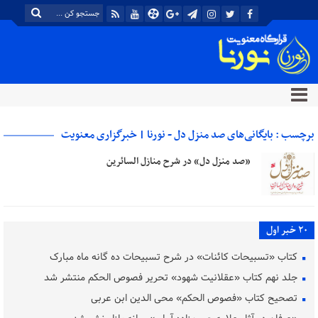
برچسب : بایگانی‌های صد منزل دل - نورنا | خبرگزاری معنویت
«صد منزل دل» در شرح منازل السائرین
20 خبر اول
کتاب «تسبیحات کائنات» در شرح تسبیحات ده‌ گانه ماه مبارک
جلد نهم کتاب «عقلانیت شهود» تحریر فصوص الحکم منتشر شد
تصحیح کتاب «فصوص الحکم» محی الدین ابن عربی