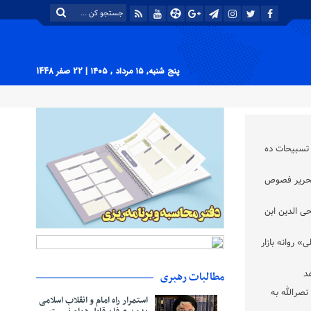
پنج شنبه, ۱۵ مرداد , ۱۴۰۵
| 22 صفر 1448
سبیحات ده‌
تحریر فصوص
 الدین ابن
» روانه بازار
د
مطالبات رهبری
رالله به
استمرار راه امام و انقلاب اسلامی