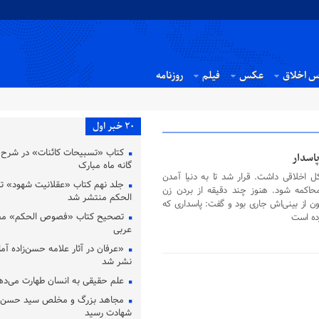
س اخلاق
عکس
فیلم
روزنامه
20 خبر اول
کتاب «تسبیحات کائنات» در شرح ت
پاسدار
گانه ماه مبارک
کل اخلاقی داشت. قرار شد تا به دنیا آمدن
جلد نهم کتاب «عقلانیت شهود» 
محاکمه شود. هنوز چند دقیقه از بردن زن
الحکم منتشر شد
ن از بینی‌اش جاری بود و گفت: پاسداری که
تصحیح کتاب «فصوص الحکم» محی
زده است
عربی
«عرفان در آثار علامه حسن‌زاده آملی
نشر شد
علم حقیقی به انسان طهارت می‌ده
مجاهد بزرگ و مخلص سید حسن نص
شهادت رسید