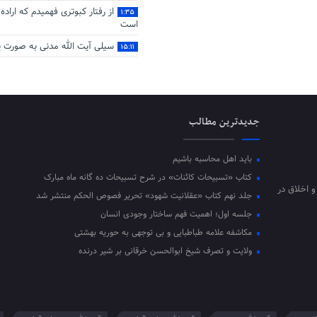
از رفتار کبوتری فهمیدم که اراده
۱:۳۵
است
سیلی آیت‌ الله مدنی به صورت ی
۱۵:۱۱
جدیدترین مطالب
باید اهل محاسبه باشیم
کتاب «تسبیحات کائنات» در شرح تسبیحات ده‌ گانه ماه مبارک
و اخلاق در
جلد نهم کتاب «عقلانیت شهود» تحریر فصوص الحکم منتشر شد
جلسه اول؛ اهمیت فهم ساختار وجودی انسان
مکاشفه علامه طباطبایی و بی توجهی به حوریه بهشتی
ولایت و تصرف شیخ ابوالحسن خرقانی بر شیر درنده