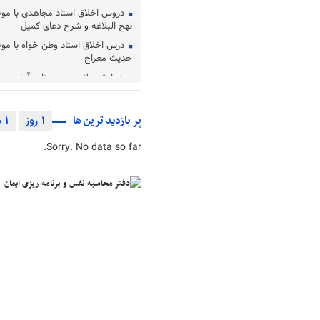
دروس اخلاق استاد مجاهدی با م
نهج البلاغه و شرح دعای کمیل
درس اخلاق استاد وطن خواه با م
حدیث معراج
همایش علامه حسن زاده آملی در ا
می‌شود
مراسم بزرگداشت آیت‌ الله العظمی 
پر بازدید ترین ها
1 روز
1 هفته
(ره) در قم برگزار شد
آئین تجلیل از مقام آیت الله محم
Sorry. No data so far.
برگزار شد
تشرف مقام معظم رهبری به زیار
علیه السلام و آئیین غبارروبی
بررسی مسئله «کاربست اخلاق در ف
مشاوره»
حضرت آیت الله محفوظی به دیار ب
دفتر محاسبه نفس و برنامه ریزی ا
بزرگ ترین بحران جوامع غرب بی‌ا
تبیین آموزه‌ های عرفانی امام رضا (ع
عارفان اسلامی