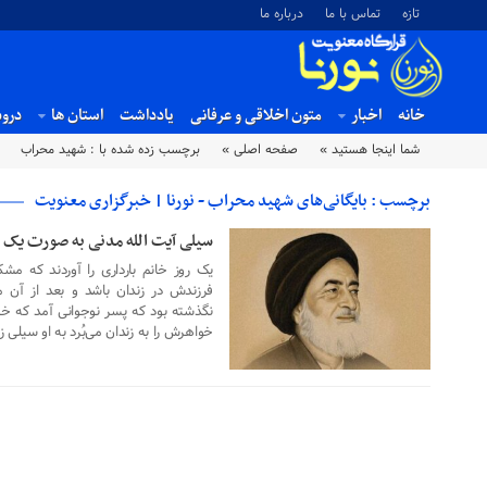
تازه
تماس با ما
درباره ما
خانه
اخبار
متون اخلاقی و عرفانی
یادداشت
استان ها
درو
شما اینجا هستید »
صفحه اصلی »
برچسب زده شده با : شهید محراب
برچسب : بایگانی‌های شهید محراب - نورنا | خبرگزاری معنویت
سیلی آیت‌ الله مدنی به صورت یک 
۲۷ شهریور ۱۴۰۳
یک روز خانم بارداری را آوردند که مش
فرزندش در زندان باشد و بعد از آن 
نگذشته بود که پسر نوجوانی آمد که خو
خواهرش را به زندان می‌بُرد به او سیلی 