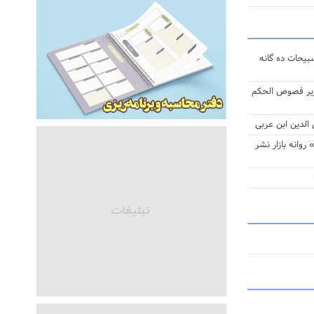
له اهداف
مان
لام عزای
یحات ده‌ گانه
وار حق
ریر فصوص الحکم
دین ابن عربی
روانه بازار نشر