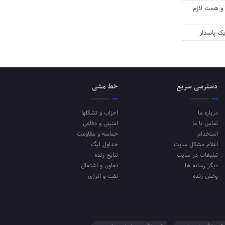
 و همت لازم
ک پاسدار
دسترسی سریع
خط مشی
درباره ما
احزاب و تشکلها
تماس با ما
امنیتی و دفاعی
استخدام
حماسه و مقاومت
اعلام مشکل سایت
جداول لیگ
تبلیغات در سایت
نتایج زنده
دیگر رسانه ها
تعاون و اشتغال
پخش زنده
نفت و انرژی