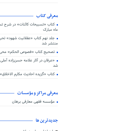
اهداف عرفانی و تربیت عارف از جم
انقلاب اسلامی است
دفتر محاسبه نفس و برنامه ریزی ای
معرفی کتاب
پیام تسلیت رهبر معظم انقلاب و اع
عمومی
کتاب «تسبیحات کائنات» در شرح تسب
ماه مبارک
آیت الله سید ابراهیم رئیسی به ج
شتافت
جلد نهم کتاب «عقلانیت شهود» تح
منتشر شد
تصحیح کتاب «فصوص الحکم» محی ال
«عرفان در آثار علامه حسن‌زاده آملی» 
شد
کتاب «گزیده احادیث مکارم الاخلاق»
معرفی مراکز و مؤسسات
مؤسسه فقهی معارفی برهان
جديدترين ها