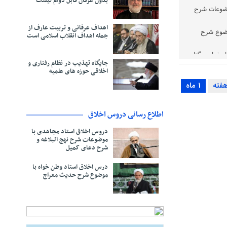
بدون عرفان قابل دوام نیست
وضوعات شرح
اهداف عرفانی و تربیت عارف از
وضوع شرح
جمله اهداف انقلاب اسلامی است
صفهان برگزار
جایگاه تهذیب در نظام رفتاری و
اخلاقی حوزه‌ های علمیه
بهاءالدینی
1 ماه
دتقی بهجت
اطلاع رسانی دروس اخلاق
ت حضرت رضا
دروس اخلاق استاد مجاهدی با
موضوعات شرح نهج البلاغه و
رایند
شرح دعای کمیل
درس اخلاق استاد وطن خواه با
اقی شتافت
موضوع شرح حدیث معراج
یمان
خلاقی است
) در آثار