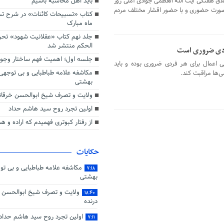
لاق هفتگی آیت الله العظمی جوادی آملی روز
باید اهل محاسبه باشیم
ورت حضوری و با حضور اقشار مختلف مردم
کتاب «تسبیحات کائنات» در شرح تسب
ماه مبارک
جلد نهم کتاب «عقلانیت شهود» تح
الحکم منتشر شد
ردی ضروری است
جلسه اول؛ اهمیت فهم ساختار وجو
اعمال برای هر فردی ضروری بوده و باید
مکاشفه علامه طباطبایی و بی توجهی
‌ها مراقبت کند.
بهشتی
ولایت و تصرف شیخ ابوالحسن خرقانی
اولین تجرد روح سید هاشم حداد
از رفتار کبوتری فهمیدم که اراده و 
حکایات
مکاشفه علامه طباطبایی و بی تو
۷:۱۸
بهشتی
ولایت و تصرف شیخ ابوالحسن خ
۱۸:۴۰
درنده
اولین تجرد روح سید هاشم حداد
۷:۱۱