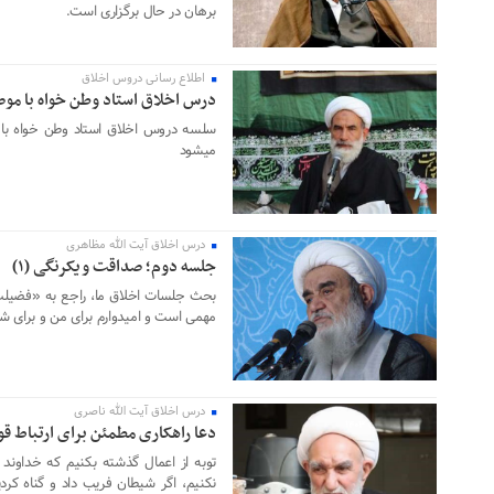
برهان در حال برگزاری است.
اطلاع رسانی دروس اخلاق
۰۶ مهر ۱۴۰۳
درس اخلاق استاد وطن خواه با م
سلسه دروس اخلاق استاد وطن خواه با
میشود
درس اخلاق آیت الله مظاهری
۲۳ شهریور ۱۴۰۳
جلسه دوم؛ صداقت و یکرنگی (۱)
بحث جلسات اخلاق ما، راجع به «فضیلت
مهمی است و امیدوارم برای من و برای شم
درس اخلاق آیت الله ناصری
۳۰ اردیبهشت ۱۴۰۳
دعا راهکاری مطمئن برای ارتباط قو
توبه از اعمال گذشته بکنیم که خداون
نکنیم، اگر شیطان فریب داد و گناه کردیم سریع ذ