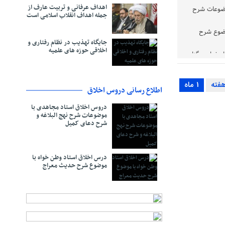
اهداف عرفانی و تربیت عارف از
وضوعات شرح
جمله اهداف انقلاب اسلامی است
وضوع شرح
جایگاه تهذیب در نظام رفتاری و
اخلاقی حوزه‌ های علمیه
صفهان برگزار
بهاءالدینی
1 ماه
اطلاع رسانی دروس اخلاق
دتقی بهجت
دروس اخلاق استاد مجاهدی با
موضوعات شرح نهج البلاغه و
ت حضرت رضا
شرح دعای کمیل
رایند
درس اخلاق استاد وطن خواه با
موضوع شرح حدیث معراج
اقی شتافت
یمان
خلاقی است
) در آثار