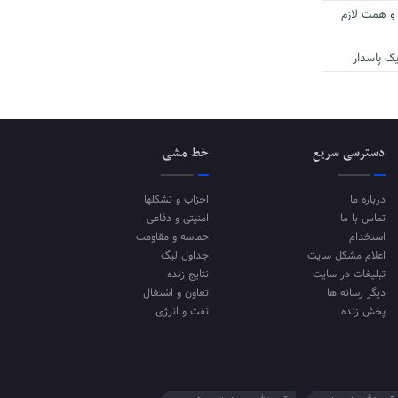
 و همت لازم
ک پاسدار
دسترسی سریع
خط مشی
درباره ما
احزاب و تشکلها
تماس با ما
امنیتی و دفاعی
استخدام
حماسه و مقاومت
اعلام مشکل سایت
جداول لیگ
تبلیغات در سایت
نتایج زنده
دیگر رسانه ها
تعاون و اشتغال
پخش زنده
نفت و انرژی