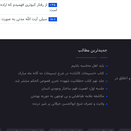
از رفتار کبوتری فهمیدم که اراده
۱:۳۵
است
سیلی آیت‌ الله مدنی به صورت ی
۱۵:۱۱
جدیدترین مطالب
باید اهل محاسبه باشیم
کتاب «تسبیحات کائنات» در شرح تسبیحات ده‌ گانه ماه مبارک
و اخلاق در
جلد نهم کتاب «عقلانیت شهود» تحریر فصوص الحکم منتشر شد
جلسه اول؛ اهمیت فهم ساختار وجودی انسان
مکاشفه علامه طباطبایی و بی توجهی به حوریه بهشتی
ولایت و تصرف شیخ ابوالحسن خرقانی بر شیر درنده