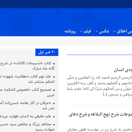
س اخلاق
عکس
فیلم
روزنامه
20 خبر اول
کتاب «تسبیحات کائنات» در شرح ت
گانه ماه مبارک
ودی انسان
جلد نهم کتاب «عقلانیت شهود» 
لرحمن الرحیم الحمد لله ربّ العالمین و صلّی
الحکم منتشر شد
ا خاتمهم و أفضلهم محمد و أهل بیته الأطیبین
نتولّی و من أعدائهم نتبرّءُ الی الله! مقدم شما
تصحیح کتاب «فصوص الحکم» محی
سپاهی و بسیجی […]
عربی
«عرفان در آثار علامه حسن‌زاده آملی
نشر شد
وعات شرح نهج البلاغه و شرح دعای
علم حقیقی به انسان طهارت می‌ده
مجاهد بزرگ و مخلص سید حسن نص
اهدی به شرح زیر در مؤسسه فقهی معارفی
شهادت رسید