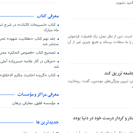
امید نشوید.
اهداف عرفانی و تربیت عارف از جم
انقلاب اسلامی است
دفتر محاسبه نفس و برنامه ریزی ای
معرفی کتاب
پیام تسلیت رهبر معظم انقلاب و اع
عمومی
کتاب «تسبیحات کائنات» در شرح تسب
ماه مبارک
آیت الله سید ابراهیم رئیسی به ج
شتافت
است. دین از نظر عمل، یک فضیلت فراموش
جلد نهم کتاب «عقلانیت شهود» تح
 را به سعادت برساند و هیچ چیزی غیر از آن
منتشر شد
تصحیح کتاب «فصوص الحکم» محی ال
«عرفان در آثار علامه حسن‌زاده آملی» 
شد
جامعه تزریق کند
کتاب «گزیده احادیث مکارم الاخلاق»
تبیین ویژگی‌های مومنین، گفت: روحانیت
د
معرفی مراکز و مؤسسات
مؤسسه فقهی معارفی برهان
ار و کردار درست خود در دنیا بوده
جديدترين ها