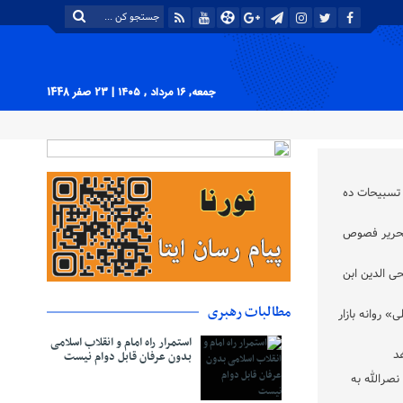
جمعه, ۱۶ مرداد , ۱۴۰۵
| 23 صفر 1448
سبیحات ده‌
تحریر فصوص
 الدین ابن
مطالبات رهبری
» روانه بازار
استمرار راه امام و انقلاب اسلامی
د
بدون عرفان قابل دوام نیست
رالله به