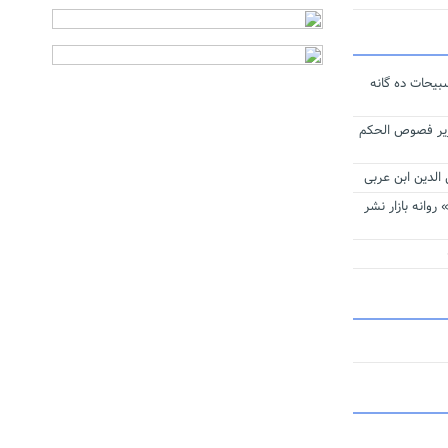
له اهداف
مان
لام عزای
یحات ده‌ گانه
وار حق
ریر فصوص الحکم
دین ابن عربی
روانه بازار نشر