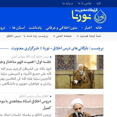
تازه
تماس با ما
درباره ما
خانه
اخبار
متون اخلاقی و عرفانی
یادداشت
استان ها
درو
شما اینجا هستید »
صفحه اصلی »
برچسب زده شده با : درس اخلاق
برچسب : بایگانی‌های درس اخلاق - نورنا | خبرگزاری معنویت
درس اخلاق آیت الله جوادی آملی
۰۵ فروردین ۱۴۰۴
جلسه اول؛ اهمیت فهم ساختار وج
اعوذ بالله من الشیطان الرجیم بسم الله ا
اللّه علی جمیع الأنبیاء و المرسلین سیّم
الأنجبین سیّما بقیّه الله فی العالمین بهم 
برادران و خواهران حوزوی و دانشگاهی, 
اطلاع رسانی دروس اخلاق
۰۶ مهر ۱۴۰۳
دروس اخلاق استاد مجاهدی با موض
کمیل
دروس اخلاق و سلسله جلسات استاد مج