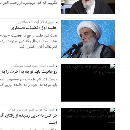
بگوییم که خدا می‌پذیرد، از رحمت الهی نا
درس اخلاق آیت الله مظاهری
۱۳ اردیبهشت ۱۴۰۳
جلسه اول؛ فضیلت دینداری
بحث این جلسه راجع به فضیلت «دین» 
شده است. درحالی که دین می­تواند مردم
۱۱ اردیبهشت ۱۴۰۳
نمی‌تواند آنان را کنترل کند.
استاد اخلاق حوزه علمیه هرمزگان
روحانیت باید توجه به آخرت را به 
حجت الاسلام والمسلمین معصومی ضمن 
باید توجه به آخرت را به جامعه تزریق کن
۱۰ اردیبهشت ۱۴۰۳
آیت الله جوادی آملی در درس اخلاق
هر کس به جایی رسیده از رفتار، گفت
است