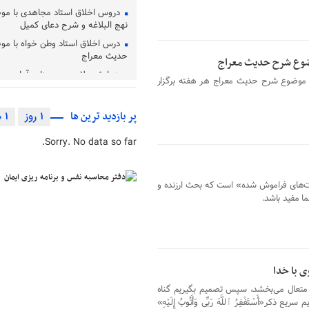
دروس اخلاق استاد مجاهدی با م
نهج البلاغه و شرح دعای کمیل
درس اخلاق استاد وطن خواه با م
حدیث معراج
وضوع شرح حدیث معراج
همایش علامه حسن زاده آملی در ا
 موضوع شرح حدیث معراج هر هفته برگزار
می‌شود
مراسم بزرگداشت آیت‌ الله العظمی 
پر بازدید ترین ها
1 روز
1 هفته
(ره) در قم برگزار شد
آئین تجلیل از مقام آیت الله محم
Sorry. No data so far.
برگزار شد
تشرف مقام معظم رهبری به زیار
علیه السلام و آئیین غبارروبی
‌های فراموش شده» است که بحث ارزنده­ و
ا مفید باشد.
بررسی مسئله «کاربست اخلاق در ف
مشاوره»
حضرت آیت الله محفوظی به دیار ب
دفتر محاسبه نفس و برنامه ریزی ا
بزرگ ترین بحران جوامع غرب بی‌ا
ی با خدا
تبیین آموزه‌ های عرفانی امام رضا (ع
د متعال می‌بخشد، سپس تصمیم بگیریم گناه
عارفان اسلامی
کر«أَسْتَغْفِرُ ٱللَّهَ رَبِّی وَأَتُوبُ إِلَیْهِ»