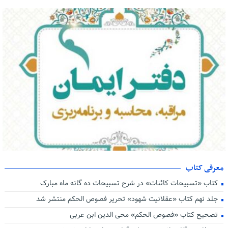
بزرگ ترین بحران جوامع غرب بی‌اخلاقی است
تبیین آموزه‌ های عرفانی امام رضا (ع) در آثار عارفان اسلامی
اهداف عرفانی و تربیت عارف از جمله اهداف انقلاب اسلامی است
پیام تسلیت رهبر معظم انقلاب و اعلام عزای عمومی
آیت الله سید ابراهیم رئیسی به جوار حق شتافت
معرفی کتاب
دفتر محاسبه نفس و برنامه ریزی ایمان
کتاب «تسبیحات کائنات» در شرح تسبیحات ده‌ گانه ماه مبارک
جلد نهم کتاب «عقلانیت شهود» تحریر فصوص الحکم منتشر شد
تصحیح کتاب «فصوص الحکم» محی الدین ابن عربی