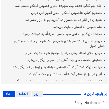
جلد نهم کتاب «عقلانیت شهود» تحریر فصوص الحکم منتشر شد
تصحیح کتاب «فصوص الحکم» محی الدین ابن عربی
«عرفان در آثار علامه حسن‌زاده آملی» روانه بازار نشر شد
علم حقیقی به انسان طهارت می‌دهد
مجاهد بزرگ و مخلص سید حسن نصرالله به شهادت رسید
دروس اخلاق استاد مجاهدی با موضوعات شرح نهج البلاغه و شرح
دعای کمیل
درس اخلاق استاد وطن خواه با موضوع شرح حدیث معراج
همایش علامه حسن زاده آملی در اصفهان برگزار می‌شود
مراسم بزرگداشت آیت‌ الله العظمی بهاءالدینی (ره) در قم برگزار شد
آئین تجلیل از مقام آیت الله محمدتقی بهجت برگزار شد
تشرف مقام معظم رهبری به زیارت حضرت رضا علیه السلام و آئیین
غبارروبی
بررسی مسئله «کاربست اخلاق در فرایند مشاوره»
پر بازدید ترین ها
1 روز
1 هفته
1 ماه
حضرت آیت الله محفوظی به دیار باقی شتافت
Sorry. No data so far.
دفتر محاسبه نفس و برنامه ریزی ایمان