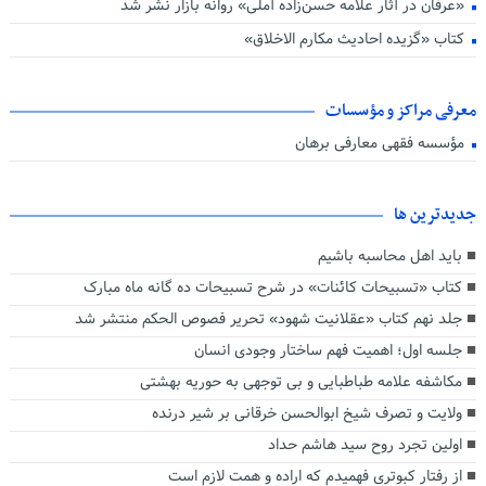
«عرفان در آثار علامه حسن‌زاده آملی» روانه بازار نشر شد
کتاب «گزیده احادیث مکارم الاخلاق»
معرفی مراکز و مؤسسات
مؤسسه فقهی معارفی برهان
جديدترين ها
باید اهل محاسبه باشیم
کتاب «تسبیحات کائنات» در شرح تسبیحات ده‌ گانه ماه مبارک
جلد نهم کتاب «عقلانیت شهود» تحریر فصوص الحکم منتشر شد
جلسه اول؛ اهمیت فهم ساختار وجودی انسان
مکاشفه علامه طباطبایی و بی توجهی به حوریه بهشتی
ولایت و تصرف شیخ ابوالحسن خرقانی بر شیر درنده
اولین تجرد روح سید هاشم حداد
از رفتار کبوتری فهمیدم که اراده و همت لازم است