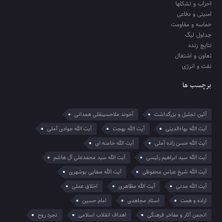
احزاب و تشکلها
امنیتی و دفاعی
حماسه و مقاومت
جداول لیگ
نتایج زنده
تعاون و اشتغال
نفت و انرژی
برچسب ها
آئین تجلیل و بزرگداشت
آخوند ملاحسینقلی همدانی
آیت الله بهاءالدینی
آیت الله بهجت
آیت الله جوادی آملی
آیت الله حسن زاده آملی
آیت الله خامنه ای
آیت الله سید ابراهیم رئیسی
آیت الله سید محمدعلی آل هاشم
آیت الله شیخ عباس محفوظی
آیت الله صفایی بوشهری
آیت الله مدنی
آیت الله مظاهری
اخلاق عملی
اراده و همت
استاد مجاهدی
امام حسین
انجمن آثار و مفاخر فرهنگی
اهداف انقلاب اسلامی
تجرد روح