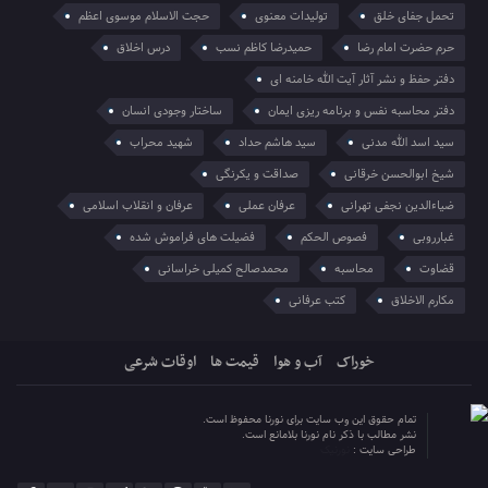
تحمل جفای خلق
تولیدات معنوی
حجت الاسلام موسوی اعظم
حرم حضرت امام رضا
حمیدرضا کاظم نسب
درس اخلاق
دفتر حفظ و نشر آثار آیت الله خامنه ای
دفتر محاسبه نفس و برنامه ریزی ایمان
ساختار وجودی انسان
سید اسد الله مدنی
سید هاشم حداد
شهید محراب
شیخ ابوالحسن خرقانی
صداقت و یکرنگی
ضیاءالدین نجفی تهرانی
عرفان عملی
عرفان و انقلاب اسلامی
غبارروبی
فصوص الحکم
فضیلت های فراموش شده
قضاوت
محاسبه
محمدصالح کمیلی خراسانی
مکارم الاخلاق
کتب عرفانی
خوراک
آب و هوا
قیمت ها
اوقات شرعی
تمام حقوق این وب سایت برای نورنا محفوظ است.
نشر مطالب با ذکر نام نورنا بلامانع است.
طراحی سایت :
نورنیک