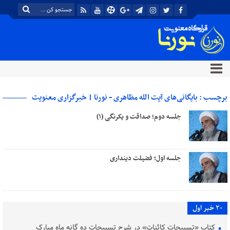
برچسب : بایگانی‌های آیت الله مظاهری - نورنا | خبرگزاری معنویت
جلسه دوم؛ صداقت و یکرنگی (۱)
جلسه اول؛ فضیلت دینداری
20 خبر اول
کتاب «تسبیحات کائنات» در شرح تسبیحات ده‌ گانه ماه مبارک