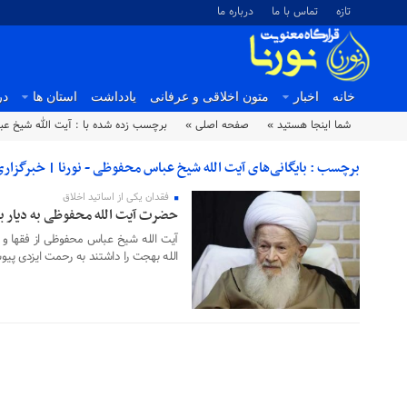
تازه
تماس با ما
درباره ما
خانه
اخبار
متون اخلاقی و عرفانی
یادداشت
استان ها
در
شما اینجا هستید »
صفحه اصلی »
برچسب زده شده با : آیت الله شیخ ع
برچسب : بایگانی‌های آیت الله شیخ عباس محفوظی - نورنا | خبرگزار
فقدان یکی از اساتید اخلاق
۲۲ شهریور ۱۴۰۳
حضرت آیت الله محفوظی به دیار ب
آیت الله شیخ عباس محفوظی از فقها و ا
الله بهجت را داشتند به رحمت ایزدی پی