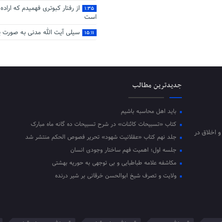
از رفتار کبوتری فهمیدم که اراده
۱:۳۵
است
سیلی آیت‌ الله مدنی به صورت ی
۱۵:۱۱
جدیدترین مطالب
باید اهل محاسبه باشیم
کتاب «تسبیحات کائنات» در شرح تسبیحات ده‌ گانه ماه مبارک
و اخلاق در
جلد نهم کتاب «عقلانیت شهود» تحریر فصوص الحکم منتشر شد
جلسه اول؛ اهمیت فهم ساختار وجودی انسان
مکاشفه علامه طباطبایی و بی توجهی به حوریه بهشتی
ولایت و تصرف شیخ ابوالحسن خرقانی بر شیر درنده