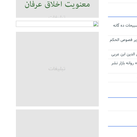
له اهداف
مان
لام عزای
یحات ده‌ گانه
وار حق
ریر فصوص الحکم
دین ابن عربی
روانه بازار نشر