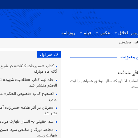
وس اخلاق
عکس
فیلم
روزنامه
باس محفوظی
20 خبر اول
ی معنویت
کتاب «تسبیحات کائنات» در شرح ت
گانه ماه مبارک
اقی شتافت
جلد نهم کتاب «عقلانیت شهود» 
ساتید اخلاق که سالها توفیق همراهی با آیت
الحکم منتشر شد
وست.
تصحیح کتاب «فصوص الحکم» محی
عربی
«عرفان در آثار علامه حسن‌زاده آملی
نشر شد
علم حقیقی به انسان طهارت می‌ده
مجاهد بزرگ و مخلص سید حسن نص
شهادت رسید