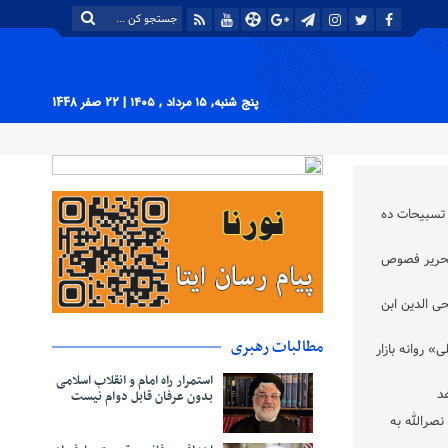
پنج شنبه, ۱۵ مرداد , ۱۴۰۵
| 22 صفر 1448
سبیحات ده‌
تحریر فصوص
 الدین ابن
مطالبات رهبری
» روانه بازار
استمرار راه امام و انقلاب اسلامی
د
بدون عرفان قابل دوام نیست
رالله به