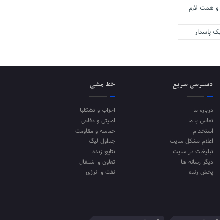
 و همت لازم
ک پاسدار
دسترسی سریع
خط مشی
درباره ما
احزاب و تشکلها
تماس با ما
امنیتی و دفاعی
استخدام
حماسه و مقاومت
اعلام مشکل سایت
جداول لیگ
تبلیغات در سایت
نتایج زنده
دیگر رسانه ها
تعاون و اشتغال
پخش زنده
نفت و انرژی