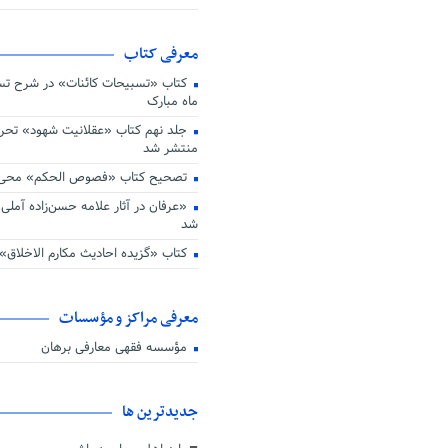
اهداف عرفانی و تربیت عارف از جم
انقلاب اسلامی است
دفتر محاسبه نفس و برنامه ریزی ای
معرفی کتاب
پیام تسلیت رهبر معظم انقلاب و اع
عمومی
کتاب «تسبیحات کائنات» در شرح تسب
ماه مبارک
آیت الله سید ابراهیم رئیسی به ج
شتافت
جلد نهم کتاب «عقلانیت شهود» تح
منتشر شد
تصحیح کتاب «فصوص الحکم» محی ال
«عرفان در آثار علامه حسن‌زاده آملی» 
شد
کتاب «گزیده احادیث مکارم الاخلاق»
معرفی مراکز و مؤسسات
مؤسسه فقهی معارفی برهان
جديدترين ها