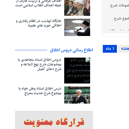
اهداف عرفانی و تربیت عارف از
جمله اهداف انقلاب اسلامی است
وضوعات شرح
وضوع شرح
جایگاه تهذیب در نظام رفتاری و
اخلاقی حوزه‌ های علمیه
صفهان برگزار
بهاءالدینی
1 ماه
اطلاع رسانی دروس اخلاق
دتقی بهجت
دروس اخلاق استاد مجاهدی با
موضوعات شرح نهج البلاغه و
شرح دعای کمیل
ت حضرت رضا
رایند
درس اخلاق استاد وطن خواه با
موضوع شرح حدیث معراج
اقی شتافت
یمان
خلاقی است
) در آثار