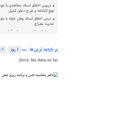
دروس اخلاق استاد مجاهدی با م
نهج البلاغه و شرح دعای کمیل
درس اخلاق استاد وطن خواه با م
حدیث معراج
همایش علامه حسن زاده آملی در ا
می‌شود
مراسم بزرگداشت آیت‌ الله العظمی 
پر بازدید ترین ها
1 روز
1 هفته
(ره) در قم برگزار شد
آئین تجلیل از مقام آیت الله محم
Sorry. No data so far.
برگزار شد
تشرف مقام معظم رهبری به زیار
علیه السلام و آئیین غبارروبی
بررسی مسئله «کاربست اخلاق در ف
مشاوره»
حضرت آیت الله محفوظی به دیار ب
دفتر محاسبه نفس و برنامه ریزی ا
بزرگ ترین بحران جوامع غرب بی‌ا
تبیین آموزه‌ های عرفانی امام رضا (ع
عارفان اسلامی