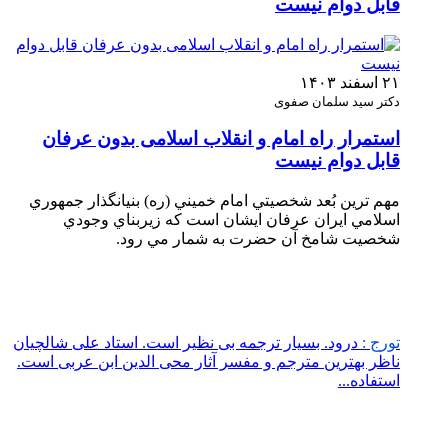
قابل دوام نیست
۲۱ اسفند ۱۴۰۳
دکتر سید سلمان صفوی
استمرار راه امام و انقلاب اسلامی بدون عرفان
قابل دوام نیست
مهم ترين بُعد شخصيتي امام خميني (ره) بنيانگذار جمهوري
اسلامي ايران عرفان ايشان است كه زيربناي وجودي
شخصيت شامخ آن حضرت به شمار مي رود.
تورج :
درود. بسیار ترجمه بی نظیر است. استاد علی شالچیان
ناظر بهترین مترجم و مفسر آثار محی الدین ابن عربی است.
استفاده...