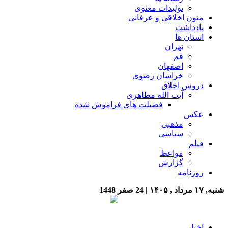
تولیدات معنوی
متون اخلاقی و عرفانی
یادداشت
استان ها
تهران
قم
اصفهان
خراسان رضوی
دروس اخلاق
آیت الله مظاهری
فضیلت های فراموش شده
عکس
مذهبی
سیاسی
فیلم
مواعظ
گزارش
روزنامه
شنبه, ۱۷ مرداد , ۱۴۰۵
| 24 صفر 1448
اخبار