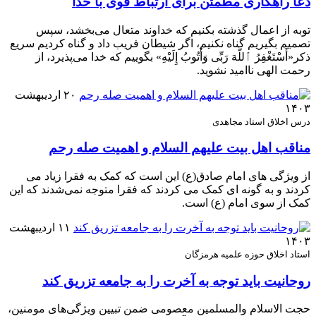
دعا راهکاری مطمئن برای ارتباط قوی با خدا
توبه از اعمال گذشته بکنیم که خداوند متعال می‌بخشد، سپس
تصمیم بگیریم گناه نکنیم، اگر شیطان فریب داد و گناه کردیم سریع
ذکر«أَسْتَغْفِرُ ٱللَّهَ رَبِّی وَأَتُوبُ إِلَیْهِ» بگوییم که خدا می‌پذیرد، از
رحمت الهی ناامید نشوید.
۲۰ اردیبهشت
۱۴۰۳
درس اخلاق استاد مجاهدی
مناقب اهل بیت علیهم السلام و اهمیت صله رحم
از ویژگی های امام صادق(ع) این است که کمک به فقرا زیاد می
کردند و به گونه ای کمک می کردند که فقرا متوجه نمی‌شدند که این
کمک از سوی امام (ع) است.
۱۱ اردیبهشت
۱۴۰۳
استاد اخلاق حوزه علمیه هرمزگان
روحانیت باید توجه به آخرت را به جامعه تزریق کند
حجت الاسلام والمسلمین معصومی ضمن تبیین ویژگی‌های مومنین،