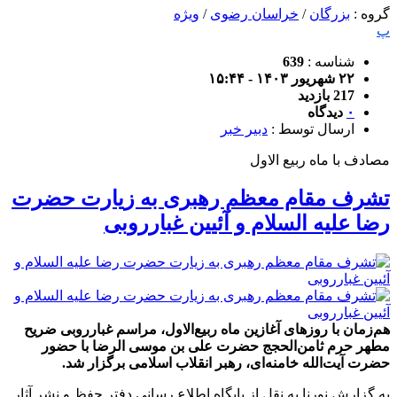
گروه :
بزرگان
/
خراسان رضوی
/
ویژه
پ
شناسه :
639
۲۲ شهریور ۱۴۰۳ - ۱۵:۴۴
217 بازدید
۰
دیدگاه
ارسال توسط :
دبیر خبر
مصادف با ماه ربیع الاول
تشرف مقام معظم رهبری به زیارت حضرت
رضا علیه السلام و آئیین غبارروبی
هم‌زمان با روزهای آغازین ماه ربیع‌الاول، مراسم غبارروبی ضریح
مطهر حرم ثامن‌الحجج حضرت علی بن موسی الرضا با حضور
حضرت آیت‌الله خامنه‌ای، رهبر انقلاب اسلامی برگزار شد.
به گزارش نورنا به نقل از پایگاه اطلاع رسانی دفتر حفظ و نشر آثار