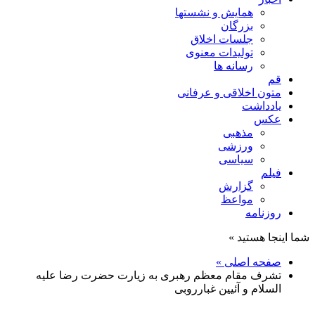
همایش و نشستها
بزرگان
جلسات اخلاق
تولیدات معنوی
رسانه ها
قم
متون اخلاقی و عرفانی
یادداشت
عکس
مذهبی
ورزشی
سیاسی
فیلم
گزارش
مواعظ
روزنامه
شما اینجا هستید »
صفحه اصلی »
تشرف مقام معظم رهبری به زیارت حضرت رضا علیه
السلام و آئیین غبارروبی