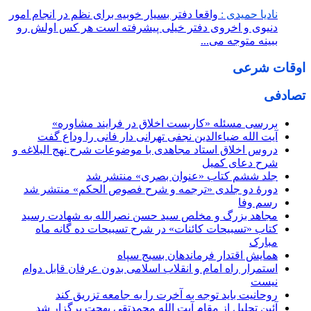
نادیا حمیدی :
واقعا دفتر بسیار خوبیه برای نظم در انجام امور
دنیوی و اخروی دفتر خیلی پیشرفته است هر کس اولش رو
ببینه متوجه می...
اوقات شرعی
تصادفی
بررسی مسئله «کاربست اخلاق در فرایند مشاوره»
آیت الله ضیاءالدین نجفی تهرانی دار فانی را وداع گفت
دروس اخلاق استاد مجاهدی با موضوعات شرح نهج البلاغه و
شرح دعای کمیل
جلد ششم کتاب «عنوان بصری» منتشر شد
دورۀ دو جلدی «ترجمه و شرح فصوص الحکم» منتشر شد
رسم وفا
مجاهد بزرگ و مخلص سید حسن نصرالله به شهادت رسید
کتاب «تسبیحات کائنات» در شرح تسبیحات ده‌ گانه ماه
مبارک
همایش اقتدار فرماندهان بسیج سپاه
استمرار راه امام و انقلاب اسلامی بدون عرفان قابل دوام
نیست
روحانیت باید توجه به آخرت را به جامعه تزریق کند
آئین تجلیل از مقام آیت الله محمدتقی بهجت برگزار شد