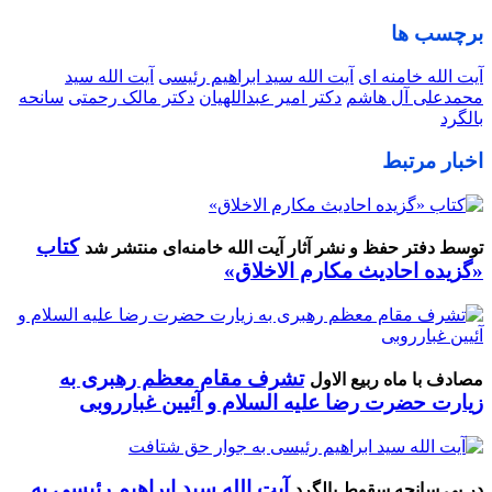
برچسب ها
آیت الله خامنه ای
آیت الله سید ابراهیم رئیسی
آیت الله سید
محمدعلی آل هاشم
دکتر امیر عبداللهیان
دکتر مالک رحمتی
سانحه
بالگرد
اخبار مرتبط
کتاب
توسط دفتر حفظ و نشر آثار آیت الله خامنه‌ای منتشر شد
«گزیده احادیث مکارم الاخلاق»
تشرف مقام معظم رهبری به
مصادف با ماه ربیع الاول
زیارت حضرت رضا علیه السلام و آئیین غبارروبی
آیت الله سید ابراهیم رئیسی به
در پی سانحه سقوط بالگرد