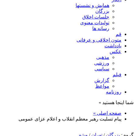
همایش و نشستها
بزرگان
جلسات اخلاق
تولیدات معنوی
رسانه ها
قم
متون اخلاقی و عرفانی
یادداشت
عکس
مذهبی
ورزشی
سیاسی
فیلم
گزارش
مواعظ
روزنامه
شما اینجا هستید »
صفحه اصلی »
پیام تسلیت رهبر معظم انقلاب و اعلام عزای عمومی
گروه :
بزرگان
/
تهران
/
ویژه