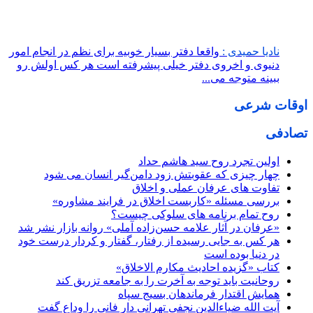
نادیا حمیدی :
واقعا دفتر بسیار خوبیه برای نظم در انجام امور
دنیوی و اخروی دفتر خیلی پیشرفته است هر کس اولش رو
ببینه متوجه می...
اوقات شرعی
تصادفی
اولین تجرد روح سید هاشم حداد
چهار چیزی که عقوبتش زود دامن‌گیر انسان می شود
تفاوت های عرفان عملی و اخلاق
بررسی مسئله «کاربست اخلاق در فرایند مشاوره»
روح تمام برنامه های سلوکی چیست؟
«عرفان در آثار علامه حسن‌زاده آملی» روانه بازار نشر شد
هر کس به جایی رسیده از رفتار، گفتار و کردار درست خود
در دنیا بوده است
کتاب «گزیده احادیث مکارم الاخلاق»
روحانیت باید توجه به آخرت را به جامعه تزریق کند
همایش اقتدار فرماندهان بسیج سپاه
آیت الله ضیاءالدین نجفی تهرانی دار فانی را وداع گفت