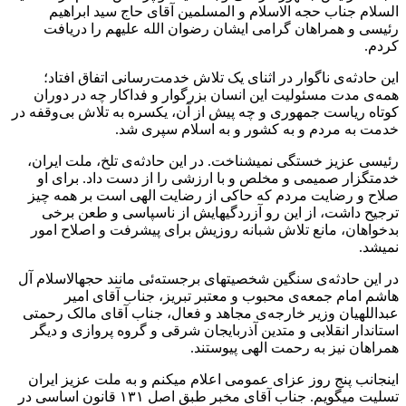
السلام جناب حجه الاسلام و المسلمین آقای حاج سید ابراهیم
رئیسی و همراهان گرامی ایشان رضوان الله علیهم را دریافت
کردم.
این حادثه‌ی ناگوار در اثنای یک تلاش خدمت‌رسانی اتفاق افتاد؛
همه‌ی مدت مسئولیت این انسان بزرگوار و فداکار چه در دوران
کوتاه ریاست جمهوری و چه پیش از آن، یکسره به تلاش بی‌وقفه در
خدمت به مردم و به کشور و به اسلام سپری شد.
رئیسی عزیز خستگی نمیشناخت. در این حادثه‌ی تلخ، ملت ایران،
خدمتگزار صمیمی و مخلص و با ارزشی را از دست داد. برای او
صلاح و رضایت مردم که حاکی از رضایت الهی است بر همه چیز
ترجیح داشت، از این رو آزردگیهایش از ناسپاسی و طعن برخی
بدخواهان، مانع تلاش شبانه روزیش برای پیشرفت و اصلاح امور
نمیشد.
در این حادثه‌ی سنگین شخصیتهای برجسته‌ئی مانند حجهالاسلام آل
هاشم امام جمعه‌ی محبوب و معتبر تبریز، جناب آقای امیر
عبداللهیان وزیر خارجه‌ی مجاهد و فعال، جناب آقای مالک رحمتی
استاندار انقلابی و متدین آذربایجان شرقی و گروه پروازی و دیگر
همراهان نیز به رحمت الهی پیوستند.
اینجانب پنج روز عزای عمومی اعلام میکنم و به ملت عزیز ایران
تسلیت میگویم. جناب آقای مخبر طبق اصل ۱۳۱ قانون اساسی در