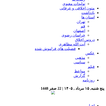
تولیدات معنوی
متون اخلاقی و عرفانی
یادداشت
استان ها
تهران
قم
اصفهان
خراسان رضوی
دروس اخلاق
آیت الله مظاهری
فضیلت های فراموش شده
عکس
مذهبی
سیاسی
فیلم
مواعظ
گزارش
روزنامه
پنج شنبه, ۱۵ مرداد , ۱۴۰۵
| 22 صفر 1448
اخبار