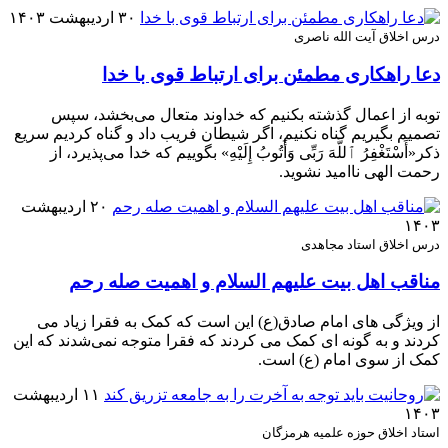
۳۰ اردیبهشت ۱۴۰۳
درس اخلاق آیت الله ناصری
دعا راهکاری مطمئن برای ارتباط قوی با خدا
توبه از اعمال گذشته بکنیم که خداوند متعال می‌بخشد، سپس
تصمیم بگیریم گناه نکنیم، اگر شیطان فریب داد و گناه کردیم سریع
ذکر«أَسْتَغْفِرُ ٱللَّهَ رَبِّی وَأَتُوبُ إِلَیْهِ» بگوییم که خدا می‌پذیرد، از
رحمت الهی ناامید نشوید.
۲۰ اردیبهشت
۱۴۰۳
درس اخلاق استاد مجاهدی
مناقب اهل بیت علیهم السلام و اهمیت صله رحم
از ویژگی های امام صادق(ع) این است که کمک به فقرا زیاد می
کردند و به گونه ای کمک می کردند که فقرا متوجه نمی‌شدند که این
کمک از سوی امام (ع) است.
۱۱ اردیبهشت
۱۴۰۳
استاد اخلاق حوزه علمیه هرمزگان