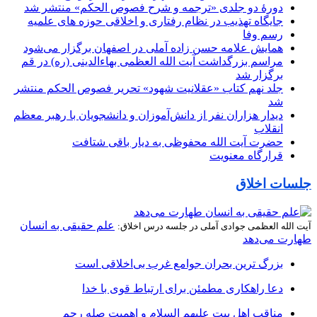
دورۀ دو جلدی «ترجمه و شرح فصوص الحکم» منتشر شد
جایگاه تهذیب در نظام رفتاری و اخلاقی حوزه‌ های علمیه
رسم وفا
همایش علامه حسن زاده آملی در اصفهان برگزار می‌شود
مراسم بزرگداشت آیت‌ الله العظمی بهاءالدینی (ره) در قم
برگزار شد
جلد نهم کتاب «عقلانیت شهود» تحریر فصوص الحکم منتشر
شد
دیدار هزاران نفر از دانش‌آموزان و دانشجویان با رهبر معظم
انقلاب
حضرت آیت الله محفوظی به دیار باقی شتافت
قرارگاه معنویت
جلسات اخلاق
علم حقیقی به انسان
آیت الله العظمی جوادی آملی در جلسه درس اخلاق:
طهارت می‌دهد
بزرگ ترین بحران جوامع غرب بی‌اخلاقی است
دعا راهکاری مطمئن برای ارتباط قوی با خدا
مناقب اهل بیت علیهم السلام و اهمیت صله رحم